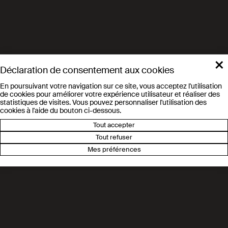
Rhone FM: Le Valais veut
promouvoir les sciences
auprÃ¨s la jeunesse
×
Déclaration de consentement aux cookies
Myscience.ch, Introducing the
En poursuivant votre navigation sur ce site, vous acceptez l'utilisation
young people to science
de cookies pour améliorer votre expérience utilisateur et réaliser des
statistiques de visites. Vous pouvez personnaliser l'utilisation des
cookies à l'aide du bouton ci-dessous.
Tout accepter
LFM, LâEPFL dÃ©ploie son
Tout refuser
programme dâÃ©veil Ã la
Mes préférences
science en Valais
Canal 9 : LâEPFL Valais/Wallis
sâouvre aux chimistes en herbe