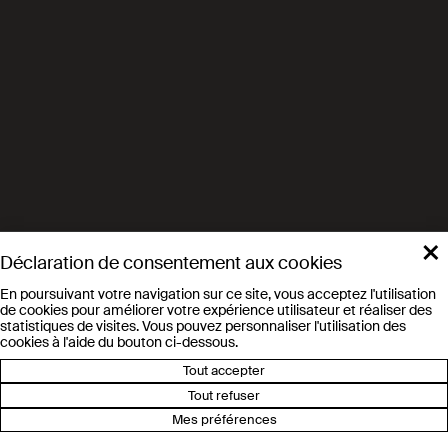
Laboratory for Energy Materials
(LEM)
Chemistry
Prof. Raffaella Buonsanti
Laboratory of Nanochemistry for
Energy (LNCE)
×
Chemistry
Déclaration de consentement aux cookies
Prof. Raffaella Buonsanti
En poursuivant votre navigation sur ce site, vous acceptez l'utilisation
de cookies pour améliorer votre expérience utilisateur et réaliser des
Laboratory of Nanochemistry for
statistiques de visites. Vous pouvez personnaliser l'utilisation des
Energy (LNCE)
cookies à l'aide du bouton ci-dessous.
Tout accepter
Tout refuser
Chemical Engineering
Mes préférences
Prof. Kumar Varoon Agrawal