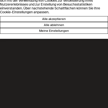
Ã¶ffnet sich fÃ¼r angehende
sich mit der Verwendung von Cookies zur Verbesserung Ihres
Nutzererlebnisses und zur Erstellung von Besuchsstatistiken
Chemiker
einverstanden. Über nachstehende Schaltflächen können Sie Ihre
Cookie-Einstellungen anpassen.
Alle akzeptieren
Alle ablehnen
Le Nouvelliste, EPFL: Ein neues
Meine Einstellungen
Programm, um die Walliser
Jugend fÃ¼r die Wissenschaft
zu begeistern
Radio Chablais. Wallis: Ein
neues Programm fÃ¼r die
kantonale Jugend stellt die
Wissenschaft in den Mittelpunkt