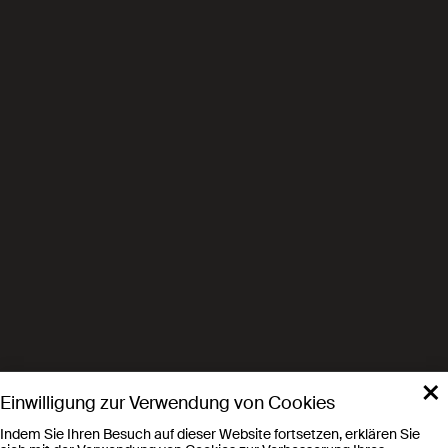
Wissenschaft bei der Jugend
fÃ¶rdern
Myscience.ch, Junge Menschen
an die Wissenschaft
heranfÃ¼hren
LFM, Die EPFL setzt ihr
Programm zur FÃ¶rderung der
Wissenschaft im Wallis um
×
Einwilligung zur Verwendung von Cookies
Canal 9, Die EPFL Valais/Wallis
Indem Sie Ihren Besuch auf dieser Website fortsetzen, erklären Sie