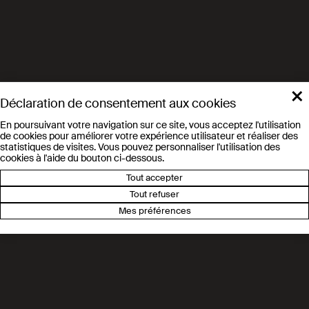
51.6
13.8
×
Déclaration de consentement aux cookies
MCHF de coûts totaux
MCHF de fonds tiers
de fonctionnement
obtenus
En poursuivant votre navigation sur ce site, vous acceptez l'utilisation
de cookies pour améliorer votre expérience utilisateur et réaliser des
statistiques de visites. Vous pouvez personnaliser l'utilisation des
cookies à l'aide du bouton ci-dessous.
Tout accepter
Tout refuser
504.8
283.2
Mes préférences
MCHF
MCHF d'apport
d'investissements
cumulé de l'EPFL
totaux cumulés