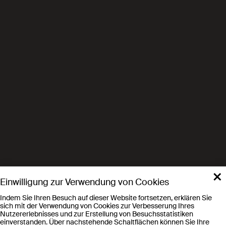
(LEM)
Chemistry
Prof. Raffaella Buonsanti
Laboratory of Nanochemistry for
Energy (LNCE)
Chemistry
Prof. Raffaella Buonsanti
Laboratory of Nanochemistry for
Energy (LNCE)
×
Einwilligung zur Verwendung von Cookies
Indem Sie Ihren Besuch auf dieser Website fortsetzen, erklären Sie
Chemical Engineering
sich mit der Verwendung von Cookies zur Verbesserung Ihres
Nutzererlebnisses und zur Erstellung von Besuchsstatistiken
Prof. Kumar Varoon Agrawal
einverstanden. Über nachstehende Schaltflächen können Sie Ihre