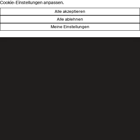
Cookie-Einstellungen anpassen.
Laboratory of Advanced
Alle akzeptieren
Separations (LAS)
Alle ablehnen
Meine Einstellungen
Chemical Engineering
Prof. Kumar Varoon Agrawal
Laboratory of Advanced
Separations (LAS)
CO2 capture
Prof. Berend Smit
Laboratory of Molecular Simulation
(LSMO)
CO2 capture