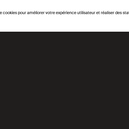
e cookies pour améliorer votre expérience utilisateur et réaliser des stat
t techniques de l’ingén
ergy system engineering
El
 Maréchal
M
ss and Energy Systems
GE
E)