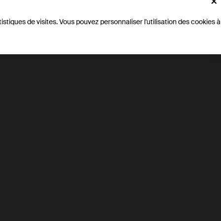
×
istiques de visites. Vous pouvez personnaliser l'utilisation des cookies à
ieur (STI)
ectrochemical Engineering
ER Jan Van herle
M Group of Energy Materials (STI-SCI-JVH)