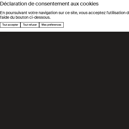
Déclaration de consentement aux cookies
En poursuivant votre navigation sur ce site, vous acceptez l'utilisation d
l'aide du bouton ci-dessous.
2025
Nos laboratoires
Tout accepter
Tout refuser
Mes préférences
Faculté des sciences e
Process and en
Prof. François
Industrial Proce
Engineering (IPES