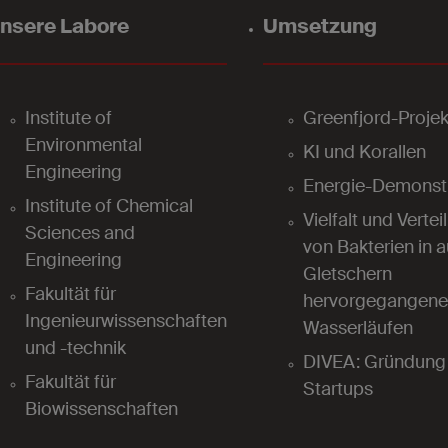
nsere Labore
Umsetzung
Institute of
Greenfjord-Projek
Environmental
KI und Korallen
Engineering
Energie-Demonst
Institute of Chemical
Vielfalt und Vertei
Sciences and
von Bakterien in 
Engineering
Gletschern
Fakultät für
hervorgegangene
Ingenieurwissenschaften
Wasserläufen
und -technik
DIVEA: Gründung 
Fakultät für
Startups
Biowissenschaften