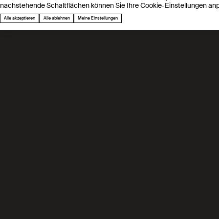
nachstehende Schaltflächen können Sie Ihre Cookie-Einstellungen an
Alle akzeptieren
Alle ablehnen
Meine Einstellungen
Unsere Mission
Wir treiben die Materialforschung voran, i
Modellierung, hochwertige Daten und ganzhe
Kohlenstoffabscheidung und schaffen Werkze