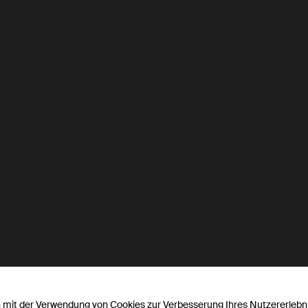
CO2 capture
Labor
ch mit der Verwendung von Cookies zur Verbesserung Ihres Nutzererlebn