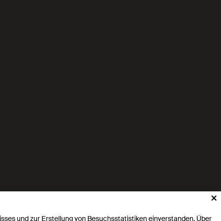
×
isses und zur Erstellung von Besuchsstatistiken einverstanden. Über