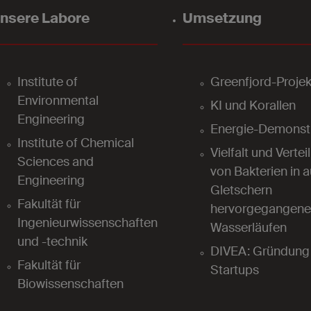
nsere Labore
Umsetzung
Institute of
Greenfjord-Projek
Environmental
KI und Korallen
Engineering
Energie-Demonst
Institute of Chemical
Vielfalt und Vertei
Sciences and
von Bakterien in 
Engineering
Gletschern
Fakultät für
hervorgegangene
Ingenieurwissenschaften
Wasserläufen
und -technik
DIVEA: Gründung 
Fakultät für
Startups
Biowissenschaften